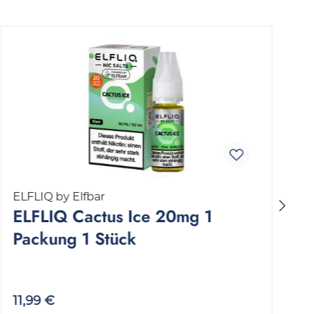
ELFLIQ by Elfbar
E
ELFLIQ Cactus Ice 20mg 1
Packung 1 Stück
11,99 €
1