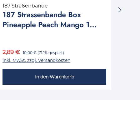
187 Straßenbande
HQD
187 Strassenbande Box
HQD
Pineapple Peach Mango 1
18m
Packung 1 Stück
2,89 €
4,82
10,00 €
(71.1% gespart)
inkl. MwSt. zzgl. Versandkosten
inkl. 
In den Warenkorb