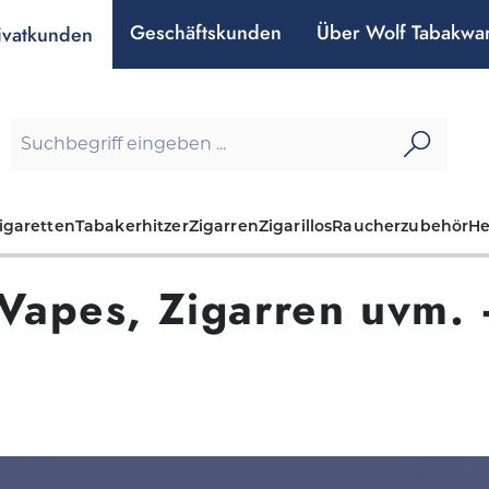
Geschäftskunden
Über Wolf Tabakwa
ivatkunden
igaretten
Tabakerhitzer
Zigarren
Zigarillos
Raucherzubehör
H
 Vapes, Zigarren uvm.