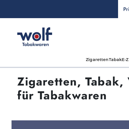
springen
Zur Hauptnavigation springen
Pr
Zigaretten
Tabak
E-Z
Zigaretten, Tabak,
für Tabakwaren