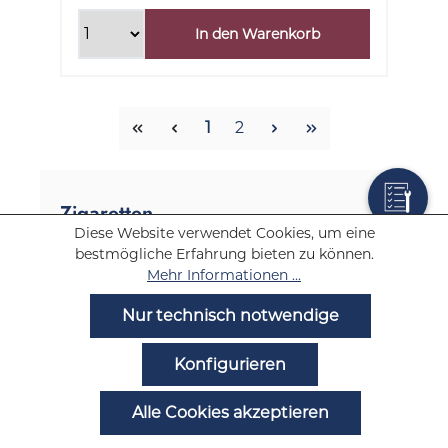
In den Warenkorb
Seite
Seite
1
2
Zigaretten
Diese Website verwendet Cookies, um eine
Zigaretten Marken
bestmögliche Erfahrung bieten zu können.
Mehr Informationen ...
Marlboro Zigaretten
Nur technisch notwendige
L&M Zigaretten
Konfigurieren
Pall Mall Zigaretten
Lucky Strike Zigaretten
Alle Cookies akzeptieren
Gauloises Zigaretten