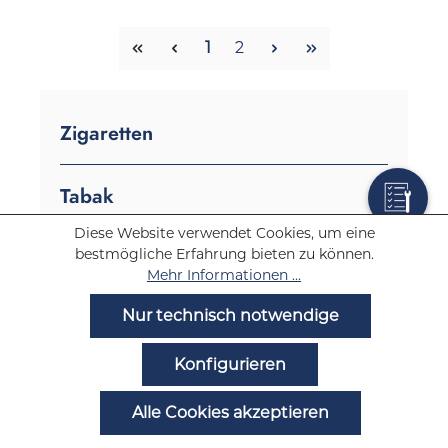
Seite
Seite
1
2
Zigaretten
Tabak
Diese Website verwendet Cookies, um eine
E-Zigaretten
bestmögliche Erfahrung bieten zu können.
Mehr Informationen ...
E-Zigaretten Marken
Nur technisch notwendige
187 Straßenbande E-Zigaretten
Konfigurieren
blu E-Zigaretten
Alle Cookies akzeptieren
Crystal Plus E-Zigaretten