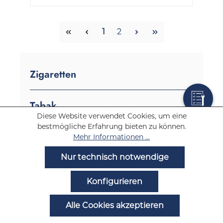
Seite
Seite
1
2
Zigaretten
Tabak
Diese Website verwendet Cookies, um eine
bestmögliche Erfahrung bieten zu können.
E-Zigaretten
Mehr Informationen ...
Nur technisch notwendige
E-Zigaretten Marken
Vapes
Konfigurieren
Einweg Vapes
Alle Cookies akzeptieren
E-Shisha Pods