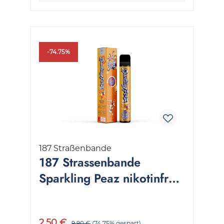
-74.75%
187 Straßenbande
187 Strassenbande
Sparkling Peaz nikotinfrei
1 Packung 2 ml
2,50 €
9,90 €
(74.75% gespart)