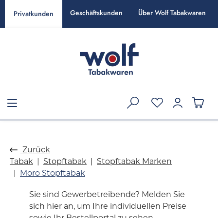
alt springen
Geschäftskunden
Über Wolf Tabakwaren
Privatkunden
Zurück
Tabak
Stopftabak
Stopftabak Marken
Moro Stopftabak
Sie sind Gewerbetreibende? Melden Sie
sich hier an, um Ihre individuellen Preise
sowie Ihr Bestellportal zu sehen.