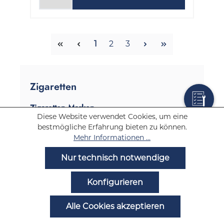
Seite
Seite
Seite
1
2
3
Zigaretten
Zigaretten Marken
Diese Website verwendet Cookies, um eine
Marlboro Zigaretten
bestmögliche Erfahrung bieten zu können.
Mehr Informationen ...
L&M Zigaretten
Nur technisch notwendige
Pall Mall Zigaretten
Konfigurieren
Lucky Strike Zigaretten
Gauloises Zigaretten
Alle Cookies akzeptieren
Tawa Zigaretten