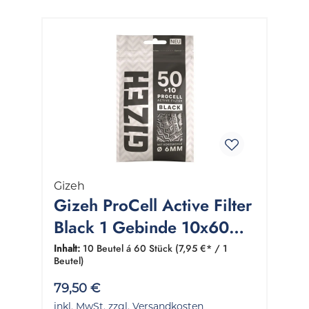
Gizeh
Gizeh ProCell Active Filter
Black 1 Gebinde 10x60
Stück
Inhalt:
10 Beutel á 60 Stück
(7,95 €* / 1
Beutel)
79,50 €
inkl. MwSt. zzgl. Versandkosten