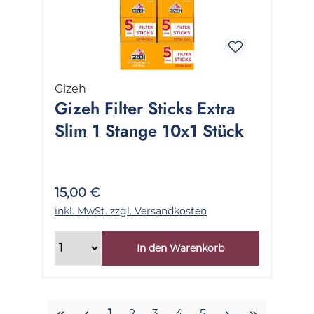
Gizeh
Gizeh Filter Sticks Extra
Slim 1 Stange 10x1 Stück
15,00 €
inkl. MwSt. zzgl. Versandkosten
In den Warenkorb
Seite
Seite
Seite
Seite
Seite
1
2
3
4
5