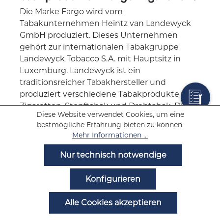
Die Marke Fargo wird vom
Tabakunternehmen Heintz van Landewyck
GmbH produziert. Dieses Unternehmen
gehört zur internationalen Tabakgruppe
Landewyck Tobacco S.A. mit Hauptsitz in
Luxemburg. Landewyck ist ein
traditionsreicher Tabakhersteller und
produziert verschiedene Tabakprodukte wie
Zigaretten, Stopftabak und Drehtabak. Die
Diese Website verwendet Cookies, um eine
Marke Fargo positioniert sich dabei vor allem
bestmögliche Erfahrung bieten zu können.
im preisgünstigen Segment und richtet sich
Mehr Informationen ...
an Raucher, die günstige Zigaretten mit
klassischer Tabakmischung suchen.
Nur technisch notwendige
Konfigurieren
Wo werden Fargo Zigaretten
hergestellt?
Alle Cookies akzeptieren
Fargo Zigaretten werden unter anderem in