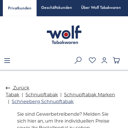
alt springen
Geschäftskunden
Über Wolf Tabakwaren
Privatkunden
Zurück
Tabak
Schnupftabak
Schnupftabak Marken
Schneeberg Schnupftabak
Sie sind Gewerbetreibende? Melden Sie
sich hier an, um Ihre individuellen Preise
sowie Ihr Bestellportal zu sehen.