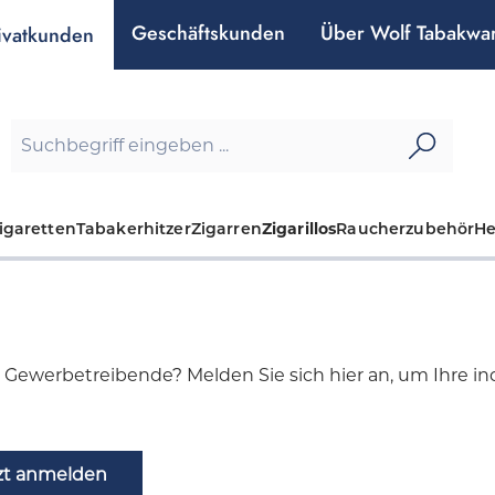
Geschäftskunden
Über Wolf Tabakwa
ivatkunden
igaretten
Tabakerhitzer
Zigarren
Zigarillos
Raucherzubehör
H
d Gewerbetreibende? Melden Sie sich hier an, um Ihre indi
zt anmelden