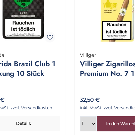
da
Villiger
ida Brazil Club 1
Villiger Zigarillo
kung 10 Stück
Premium No. 7 1
Stange 5x5 Stüc
 €
32,50 €
MwSt. zzgl. Versandkosten
inkl. MwSt. zzgl. Versandk
Details
In den Waren