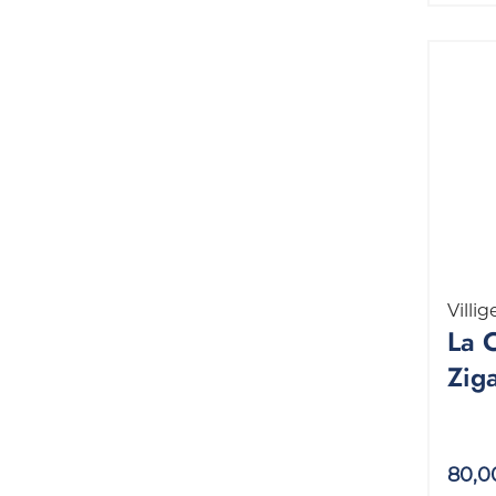
Villig
La 
Ziga
5x2
80,0