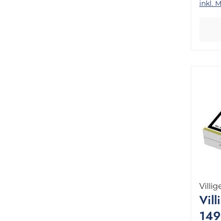
inkl. 
Villig
Vill
149