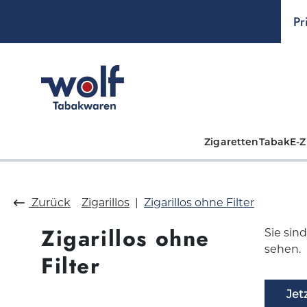
springen
Zur Hauptnavigation springen
Pr
Zigaretten
Tabak
E-Z
Zurück
Zigarillos
Zigarillos ohne Filter
Zigarillos ohne
Sie sin
sehen.
Filter
Jet