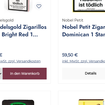
elsgold
Nobel Petit
elsgold Zigarillos
Nobel Petit Zigar
 Bright Red 1
Dominican 1 Sta
kung 5 Stück
5x20 Stück
 €
59,50 €
MwSt. zzgl. Versandkosten
inkl. MwSt. zzgl. Versandk
Details
In den Warenkorb