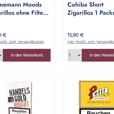
nemann Moods
Cohiba Short
rillos ohne Filter 1
Zigarillos 1 Pac
nge 10x20 Stück
10 Stück
0 €
15,90 €
MwSt. zzgl. Versandkosten
inkl. MwSt. zzgl. Versandk
In den Warenkorb
In den Waren