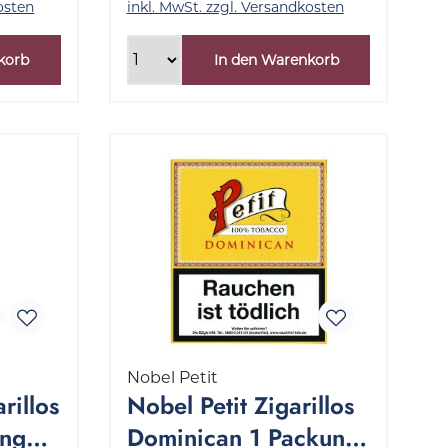
osten
inkl. MwSt. zzgl. Versandkosten
korb
In den Warenkorb
Nobel Petit
rillos
Nobel Petit Zigarillos
ange
Dominican 1 Packung