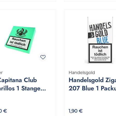
er
Handelsgold
Capitana Club
Handelsgold Ziga
rillos 1 Stange
207 Blue 1 Pack
0 Stück
Stück
0 €
1,90 €