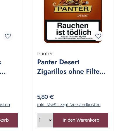
Panter
s
Panter Desert
Zigarillos ohne Filter 1
k
Packung 20 Stück
5,80 €
osten
inkl. MwSt. zzgl. Versandkosten
korb
In den Warenkorb