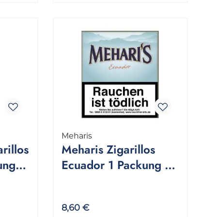
Meharis
rillos
Meharis Zigarillos
ung 5
Ecuador 1 Packung 20
Stück
8,60 €