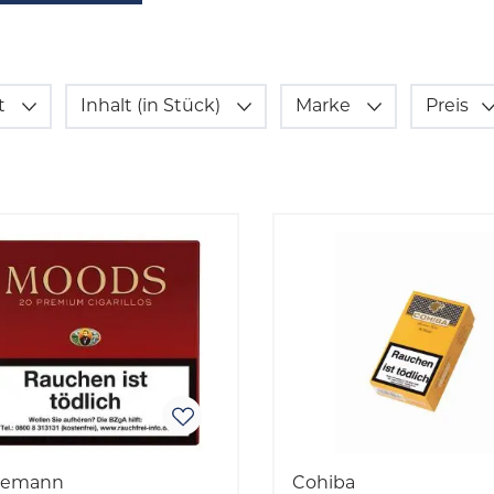
t
Inhalt (in Stück)
Marke
Preis
nemann
Cohiba