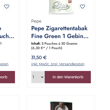
Pepe
e
Pepe Zigarettentabak
ouch
Fine Green 1 Gebinde
5x30 Gramm
 1
Inhalt:
5 Pouches á 30 Gramm
(6,30 €* / 1 Pouch)
31,50 €
osten
inkl. MwSt. zzgl. Versandkosten
korb
In den Warenkorb