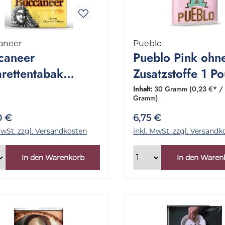
aneer
Pueblo
caneer
Pueblo Pink ohn
arettentabak
Zusatzstoffe 1 P
sky 1 Stange
30 Gramm
Inhalt:
30 Gramm
(0,23 €* /
Gramm)
0 Gramm
0 €
6,75 €
MwSt. zzgl. Versandkosten
inkl. MwSt. zzgl. Versandk
In den Warenkorb
In den Waren