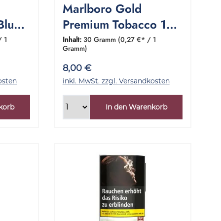
Marlboro Gold
Blue 1
Premium Tobacco 1
m
Pouch 30 Gramm
/ 1
Inhalt:
30 Gramm
(0,27 €* / 1
Gramm)
8,00 €
osten
inkl. MwSt. zzgl. Versandkosten
korb
In den Warenkorb