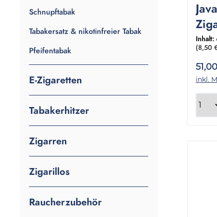
Jav
Schnupftabak
Zig
Tabakersatz & nikotinfreier Tabak
1 G
Inhalt:
(8,50 
Pfeifentabak
Gr
51,0
E-Zigaretten
inkl. 
Tabakerhitzer
Zigarren
Zigarillos
Raucherzubehör