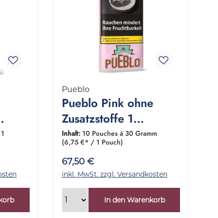
Pueblo
Pueblo Pink ohne
Zusatzstoffe 1
ng 40
Gebinde 10x30
 1
Inhalt:
10 Pouches á 30 Gramm
(6,75 €* / 1 Pouch)
Gramm
67,50 €
osten
inkl. MwSt. zzgl. Versandkosten
korb
In den Warenkorb