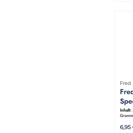
Fred
Fre
Spe
Pou
Inhalt:
Gramm
6,95