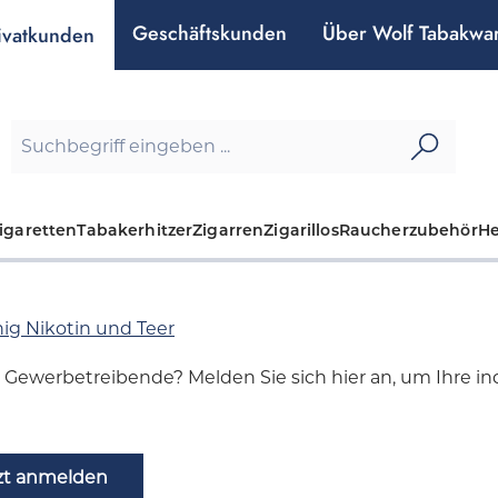
Geschäftskunden
Über Wolf Tabakwa
ivatkunden
igaretten
Tabakerhitzer
Zigarren
Zigarillos
Raucherzubehör
H
ig Nikotin und Teer
d Gewerbetreibende? Melden Sie sich hier an, um Ihre indi
zt anmelden