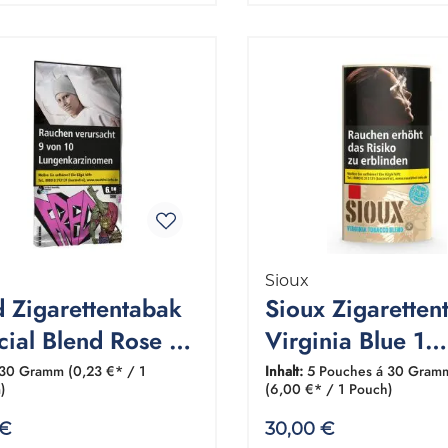
Sioux
d Zigarettentabak
Sioux Zigaretten
cial Blend Rose 1
Virginia Blue 1
ch 30 Gramm
Gebinde 5x30 
30 Gramm
(0,23 €* / 1
Inhalt:
5 Pouches á 30 Gram
)
(6,00 €* / 1 Pouch)
 €
30,00 €