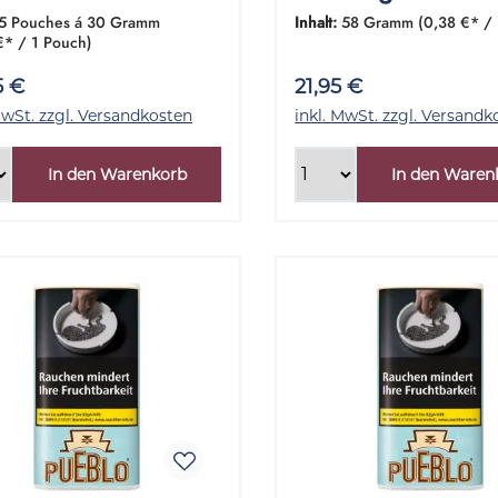
inde 5x30 Gramm
S 1 Dose 58 Gr
5 Pouches á 30 Gramm
Inhalt:
58 Gramm
(0,38 €* /
€* / 1 Pouch)
5 €
21,95 €
MwSt. zzgl. Versandkosten
inkl. MwSt. zzgl. Versandk
In den Warenkorb
In den Waren