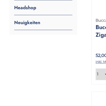
Headshop
Bucc
Neuigkeiten
Buc
Zig
Whi
5x4
52,0
inkl. 