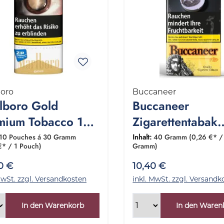
boro
Buccaneer
lboro Gold
Buccaneer
mium Tobacco 1
Zigarettentabak
inde 10x30
Whisky 1 Packu
10 Pouches á 30 Gramm
Inhalt:
40 Gramm
(0,26 €* /
€* / 1 Pouch)
Gramm)
amm
Gramm
0 €
10,40 €
MwSt. zzgl. Versandkosten
inkl. MwSt. zzgl. Versandk
In den Warenkorb
In den Waren