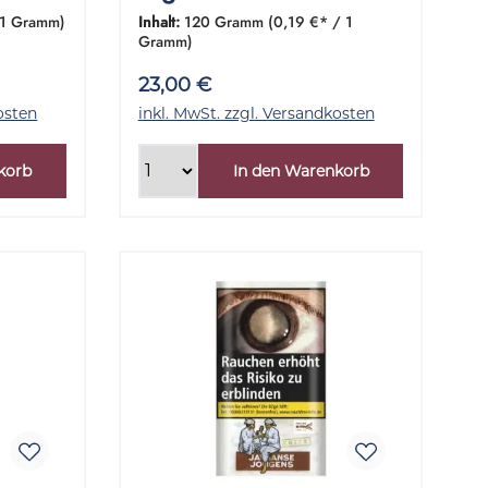
amm
Dose 120 Gramm
 1 Gramm)
Inhalt:
120 Gramm
(0,19 €* / 1
Gramm)
23,00 €
osten
inkl. MwSt. zzgl. Versandkosten
korb
In den Warenkorb