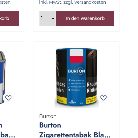
osten
inkl. MwSt. zzgl. Versandkosten
korb
In den Warenkorb
Burton
m
Burton
abak
Zigarettentabak Blau 1