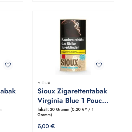
Sioux
tabak
Sioux Zigarettentabak
Virginia Blue 1 Pouch
Gramm
30 Gramm
m
Inhalt:
30 Gramm
(0,20 €* / 1
Gramm)
6,00 €