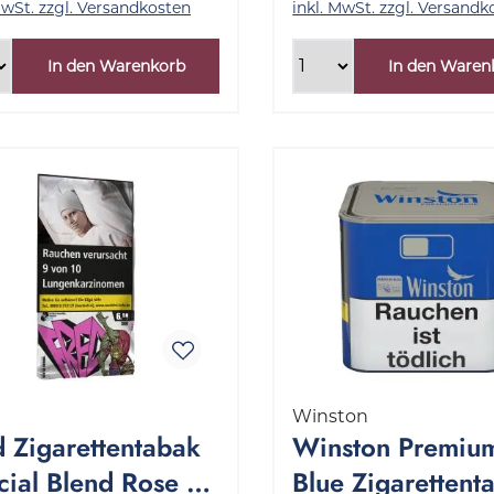
MwSt. zzgl. Versandkosten
inkl. MwSt. zzgl. Versandk
In den Warenkorb
In den Waren
Winston
d Zigarettentabak
Winston Premiu
cial Blend Rose 1
Blue Zigarettent