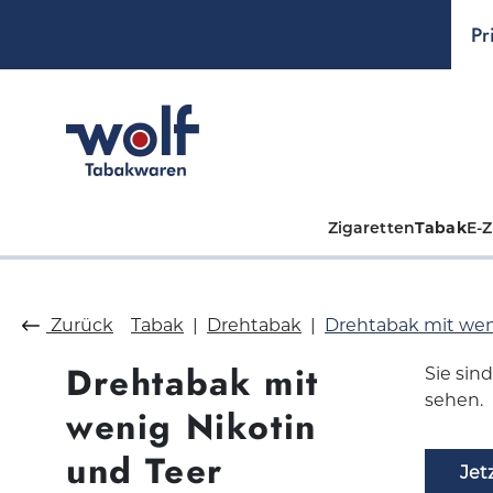
springen
Zur Hauptnavigation springen
Pr
Zigaretten
Tabak
E-Z
Zurück
Tabak
Drehtabak
Drehtabak mit wen
Drehtabak mit
Sie sin
sehen.
wenig Nikotin
und Teer
Jet