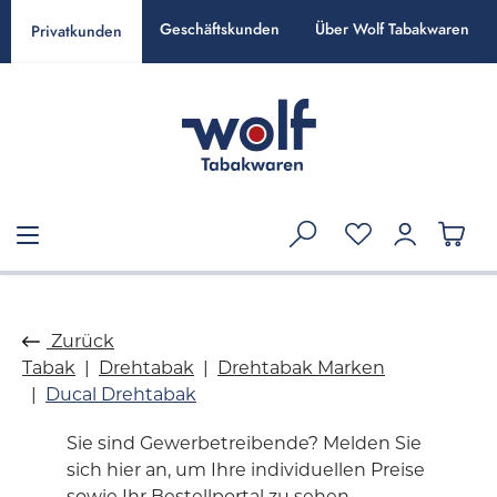
alt springen
Geschäftskunden
Über Wolf Tabakwaren
Privatkunden
Zurück
Tabak
Drehtabak
Drehtabak Marken
Ducal Drehtabak
Sie sind Gewerbetreibende? Melden Sie
sich hier an, um Ihre individuellen Preise
sowie Ihr Bestellportal zu sehen.