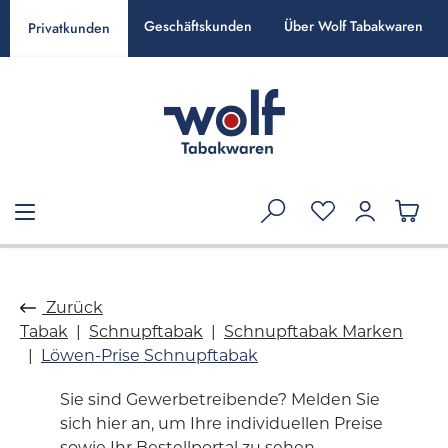
alt springen
Geschäftskunden
Über Wolf Tabakwaren
Privatkunden
Zurück
Tabak
Schnupftabak
Schnupftabak Marken
Löwen-Prise Schnupftabak
Sie sind Gewerbetreibende? Melden Sie
sich hier an, um Ihre individuellen Preise
sowie Ihr Bestellportal zu sehen.