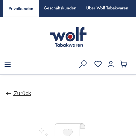
alt springen
Geschäftskunden
Über Wolf Tabakwaren
Privatkunden
Zurück