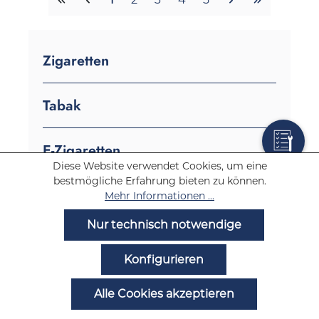
Zigaretten
Tabak
E-Zigaretten
Diese Website verwendet Cookies, um eine
E-Zigaretten Marken
bestmögliche Erfahrung bieten zu können.
Mehr Informationen ...
Vapes
Nur technisch notwendige
Einweg Vapes
Konfigurieren
E-Shisha Pods
E-Zigaretten Podsysteme
Alle Cookies akzeptieren