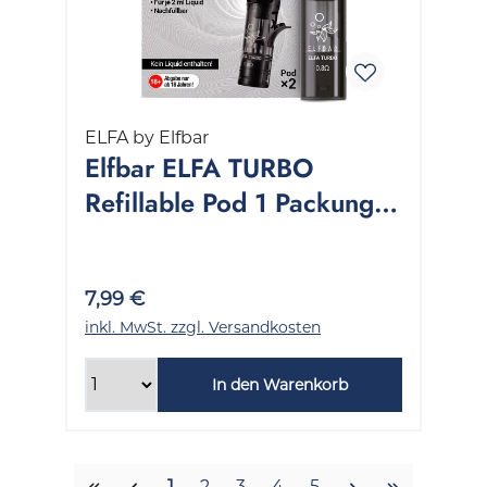
ELFA by Elfbar
Elfbar ELFA TURBO
Refillable Pod 1 Packung 2
Stück
7,99 €
inkl. MwSt. zzgl. Versandkosten
In den Warenkorb
Seite
Seite
Seite
Seite
Seite
1
2
3
4
5