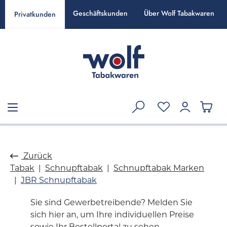
alt springen
Geschäftskunden
Über Wolf Tabakwaren
Privatkunden
Zurück
Tabak
Schnupftabak
Schnupftabak Marken
JBR Schnupftabak
Sie sind Gewerbetreibende? Melden Sie
sich hier an, um Ihre individuellen Preise
sowie Ihr Bestellportal zu sehen.