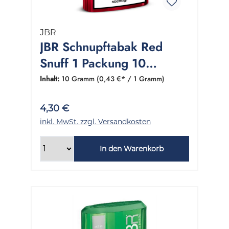
JBR
JBR Schnupftabak Red
Snuff 1 Packung 10
Gramm
Inhalt:
10 Gramm
(0,43 €* / 1 Gramm)
4,30 €
inkl. MwSt. zzgl. Versandkosten
In den Warenkorb