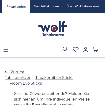
alt springen
Geschäftskunden
Über Wolf Tabakwaren
Privatkunden
Zurück
Tabakerhitzer
Tabakerhitzer Sticks
Ploom Evo Sticks
Sie sind Gewerbetreibende? Melden Sie
sich hier an, um Ihre individuellen Preise
sowie Ihr Bestellportal zu sehen.