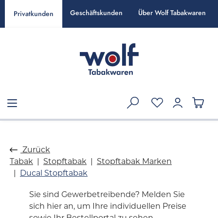
alt springen
Geschäftskunden
Über Wolf Tabakwaren
Privatkunden
Zurück
Tabak
Stopftabak
Stopftabak Marken
Ducal Stopftabak
Sie sind Gewerbetreibende? Melden Sie
sich hier an, um Ihre individuellen Preise
sowie Ihr Bestellportal zu sehen.