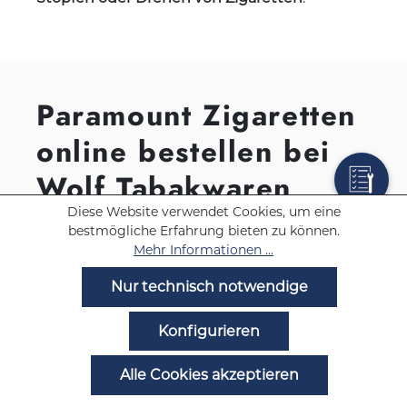
Paramount Zigaretten
online bestellen bei
Wolf Tabakwaren
Diese Website verwendet Cookies, um eine
Bei Wolf Tabakwaren können Sie bequem
bestmögliche Erfahrung bieten zu können.
online Zigaretten bestellen. Von Paramount
Mehr Informationen ...
bieten wir Ihnen verschiedene Produkte,
übersichtlich dargestellt und unterschieden
Nur technisch notwendige
nach
Red
,
Blue
und
Packungsgröße
(20
Stück, 60 Stück, Stangen). Genaue Angaben
Konfigurieren
zu den Paramount Zigaretten können Sie der
jeweiligen Produktseite entnehmen. Dort
Alle Cookies akzeptieren
können Sie auch die
Bestellmenge