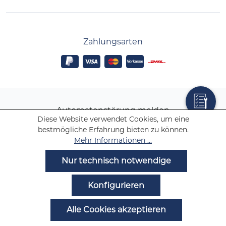
Zahlungsarten
Automatenstörung melden
Diese Website verwendet Cookies, um eine
Ansprechpartner
bestmögliche Erfahrung bieten zu können.
B2B Registrierung
Mehr Informationen ...
Nur technisch notwendige
Alle Preise inkl. gesetzl. Mehrwertsteuer zzgl.
Versandkosten
und ggf. Nachnahmegebühren,
Konfigurieren
wenn nicht anders angegeben.
Alle Cookies akzeptieren