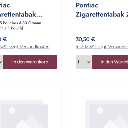
tiac
Pontiac
arettentabak
Zigarettentabak
fzware Shag 1
Shag 1 Stange 5
5 Pouches á 30 Gramm
€* / 1 Pouch)
inde 5x30 Gramm
Gramm
0 €
30,50 €
MwSt. zzgl. Versandkosten
inkl. MwSt. zzgl. Versandk
In den Warenkorb
In den Waren