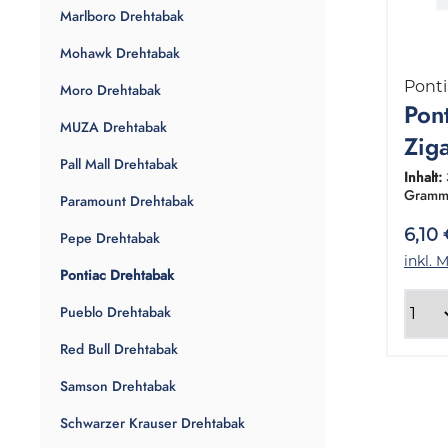
Marlboro Drehtabak
Mohawk Drehtabak
Ponti
Moro Drehtabak
Pon
MUZA Drehtabak
Zig
Pall Mall Drehtabak
Hal
Inhalt:
Gramm
Paramount Drehtabak
Pou
6,10
Pepe Drehtabak
inkl. 
Pontiac Drehtabak
Pueblo Drehtabak
Red Bull Drehtabak
Samson Drehtabak
Schwarzer Krauser Drehtabak