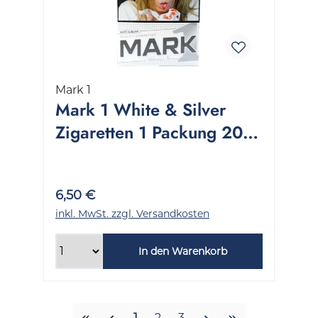
Mark 1
Mark 1 White & Silver
Zigaretten 1 Packung 20
Stück
6,50 €
inkl. MwSt. zzgl. Versandkosten
In den Warenkorb
Seite
Seite
Seite
1
2
3