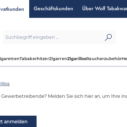
Geschäftskunden
Über Wolf Tabakwa
ivatkunden
igaretten
Tabakerhitzer
Zigarren
Zigarillos
Raucherzubehör
H
illos
d Gewerbetreibende? Melden Sie sich hier an, um Ihre indi
zt anmelden