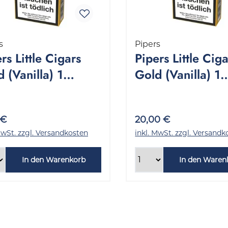
s
Pipers
rs Little Cigars
Pipers Little Cig
 (Vanilla) 1
Gold (Vanilla) 1
kung 10 Stück
Stange 10x10 St
 €
20,00 €
MwSt. zzgl. Versandkosten
inkl. MwSt. zzgl. Versandk
In den Warenkorb
In den Waren