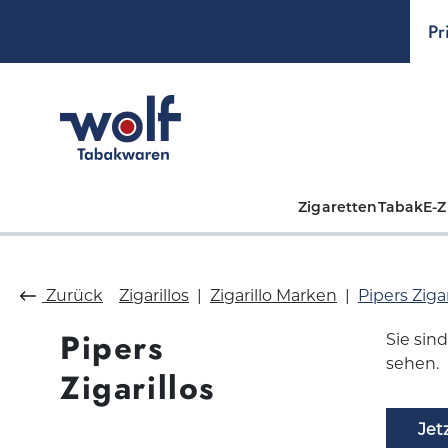
springen
Zur Hauptnavigation springen
Pr
Zigaretten
Tabak
E-Z
Zurück
Zigarillos
Zigarillo Marken
Pipers Zigar
Pipers
Sie sin
sehen.
Zigarillos
Jet