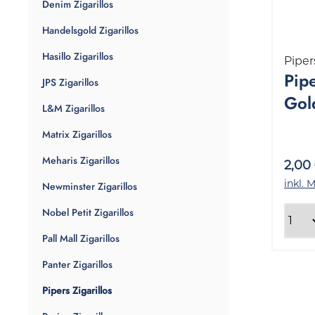
Denim Zigarillos
Handelsgold Zigarillos
Hasillo Zigarillos
Piper
Pipe
JPS Zigarillos
Gold
L&M Zigarillos
Pac
Matrix Zigarillos
Meharis Zigarillos
2,00
inkl. 
Newminster Zigarillos
Nobel Petit Zigarillos
Pall Mall Zigarillos
Panter Zigarillos
Pipers Zigarillos