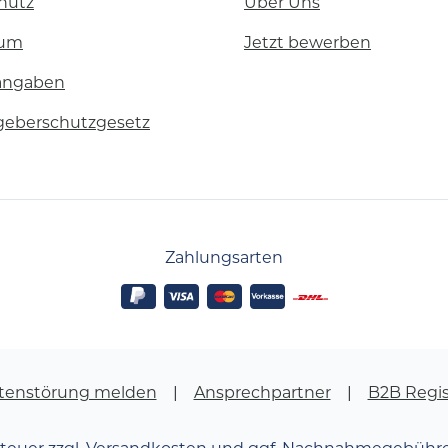
hutz
Über Uns
sum
Jetzt bewerben
angaben
geberschutzgesetz
Zahlungsarten
tenstörung melden
Ansprechpartner
B2B Regis