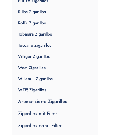
Purize Zigarillos
Rillos Zigarillos
Roll´s Zigarillos
Tobajara Zigarillos
Toscano Zigarillos
Villiger Zigarillos
West Zigarillos
Willem II Zigarillos
WTF! Zigarillos
Aromatisierte Zigarillos
Zigarillos mit Filter
Zigarillos ohne Filter