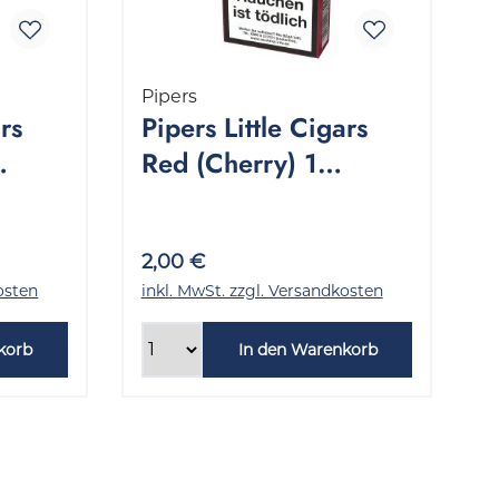
Pipers
ars
Pipers Little Cigars
Red (Cherry) 1
ück
Packung 10 Stück
2,00 €
osten
inkl. MwSt. zzgl. Versandkosten
korb
In den Warenkorb