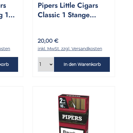
ars
Pipers Little Cigars
g 10
Classic 1 Stange
10x10 Stück
20,00 €
osten
inkl. MwSt. zzgl. Versandkosten
korb
In den Warenkorb