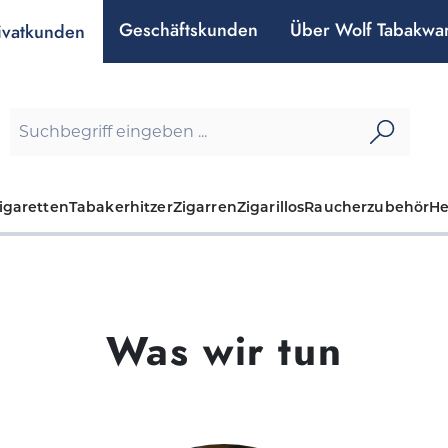
Geschäftskunden
Über Wolf Tabakwa
ivatkunden
igaretten
Tabakerhitzer
Zigarren
Zigarillos
Raucherzubehör
H
Was wir tun