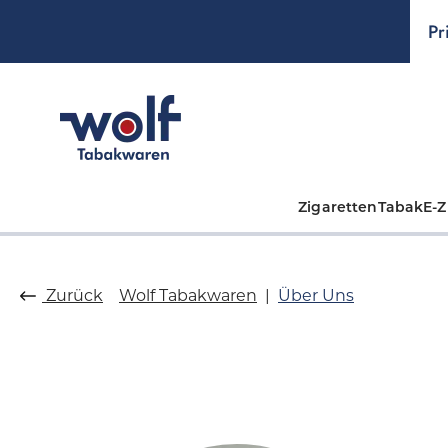
springen
Zur Hauptnavigation springen
Pr
Zigaretten
Tabak
E-Z
Zurück
Wolf Tabakwaren
Über Uns