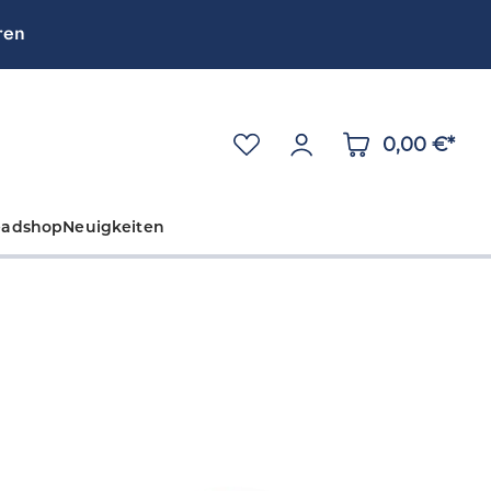
ren
0,00 €*
eadshop
Neuigkeiten