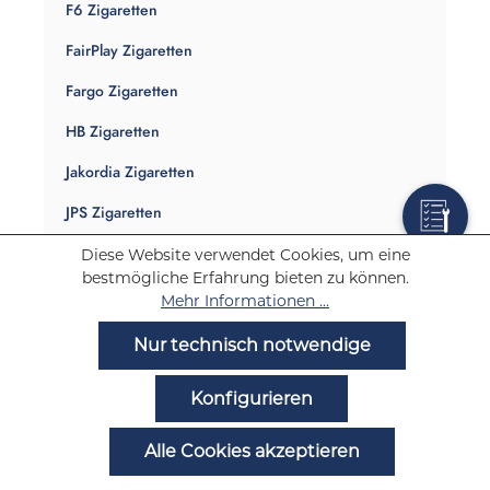
F6 Zigaretten
FairPlay Zigaretten
Fargo Zigaretten
HB Zigaretten
Jakordia Zigaretten
JPS Zigaretten
King Zigaretten
Diese Website verwendet Cookies, um eine
bestmögliche Erfahrung bieten zu können.
Mark 1 Zigaretten
Mehr Informationen ...
Parliament Zigaretten
Nur technisch notwendige
Pepe Zigaretten
Konfigurieren
Peter Stuyvesant Zigaretten
Alle Cookies akzeptieren
R1 Zigaretten