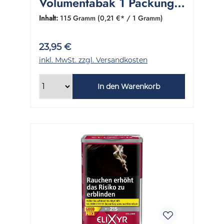
Volumentabak 1 Packung
115 Gramm
Inhalt:
115 Gramm
(0,21 €* / 1 Gramm)
23,95 €
inkl. MwSt. zzgl. Versandkosten
In den Warenkorb