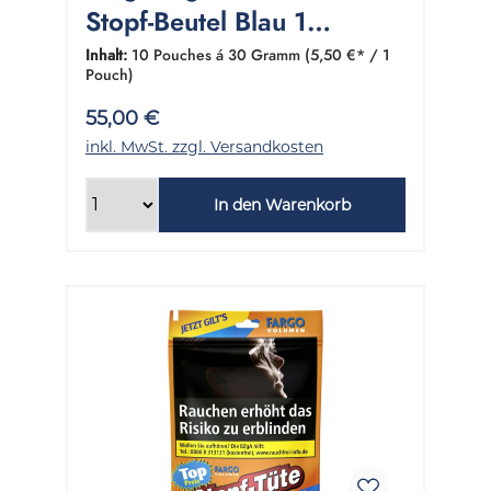
Stopf-Beutel Blau 1
Gebinde 10x30 Gramm
Inhalt:
10 Pouches á 30 Gramm
(5,50 €* / 1
Pouch)
55,00 €
inkl. MwSt. zzgl. Versandkosten
In den Warenkorb