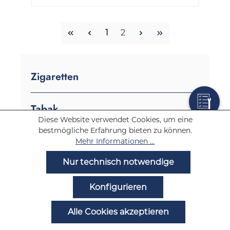
Seite
Seite
1
2
Zigaretten
Tabak
Diese Website verwendet Cookies, um eine
Stopftabak
bestmögliche Erfahrung bieten zu können.
Mehr Informationen ...
Stopftabak Marken
Nur technisch notwendige
Stopftabak mit wenig Nikotin und Teer
Konfigurieren
Günstiger Stopftabak
Stopftabak Eimer
Alle Cookies akzeptieren
Drehtabak