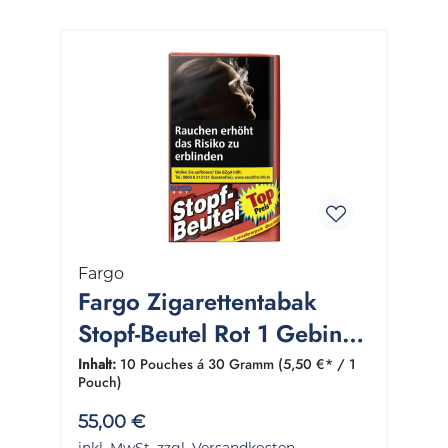
Fargo
Fargo Zigarettentabak
Stopf-Beutel Rot 1 Gebinde
10x30 Gramm
Inhalt:
10 Pouches á 30 Gramm
(5,50 €* / 1
Pouch)
55,00 €
inkl. MwSt. zzgl. Versandkosten