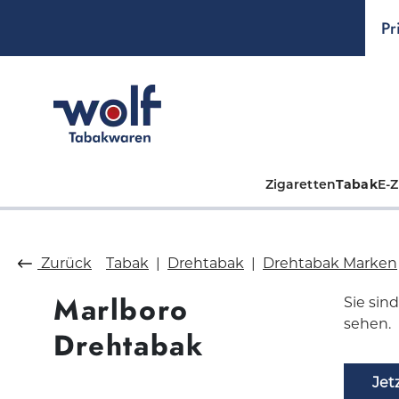
springen
Zur Hauptnavigation springen
Pr
Zigaretten
Tabak
E-Z
Zurück
Tabak
Drehtabak
Drehtabak Marken
Marlboro
Sie sin
sehen.
Drehtabak
Jet