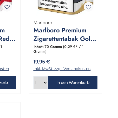
Marlboro
um
Marlboro Premium
 Red
Zigarettentabak Gold
ramm
M 1 Dose 70 Gramm
 1
Inhalt:
70 Gramm
(0,29 €* / 1
Gramm)
19,95 €
osten
inkl. MwSt. zzgl. Versandkosten
korb
In den Warenkorb