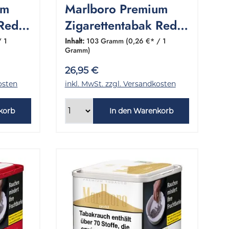
um
Marlboro Premium
 Red
Zigarettentabak Red
XL 1 Dose 103 Gramm
/ 1
Inhalt:
103 Gramm
(0,26 €* / 1
Gramm)
26,95 €
osten
inkl. MwSt. zzgl. Versandkosten
korb
In den Warenkorb