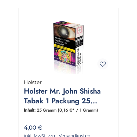
Holster
Holster Mr. John Shisha
Tabak 1 Packung 25
Gramm
Inhalt:
25 Gramm
(0,16 €* / 1 Gramm)
4,00 €
inkl. MwSt. zzgl. Versandkosten