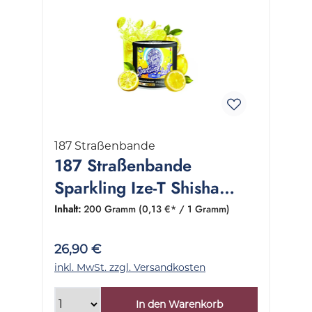
187 Straßenbande
187 Straßenbande
Sparkling Ize-T Shisha
Tabak 1 Dose 200 Gramm
Inhalt:
200 Gramm
(0,13 €* / 1 Gramm)
26,90 €
inkl. MwSt. zzgl. Versandkosten
In den Warenkorb