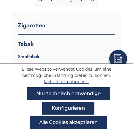
Zigaretten
Tabak
Stopftabak
Drehtabak
Diese Website verwendet Cookies, um eine
bestmögliche Erfahrung bieten zu können.
Shisha Tabak
Mehr Informationen ...
Shisha Tabak 200g
Nur technisch notwendige
Shisha Tabak 25g
Konfigurieren
Shisha Tabak Marken
Alle Cookies akzeptieren
Schnupftabak