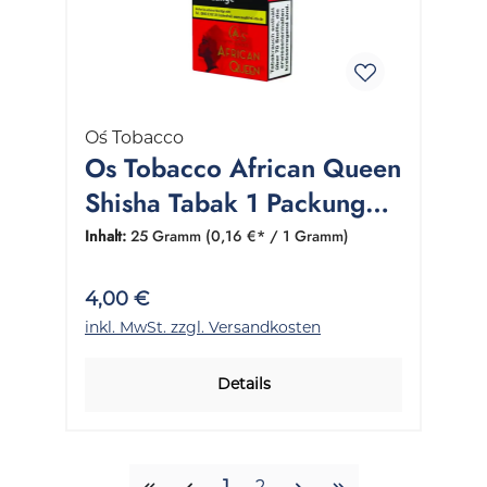
O´s Tobacco
Os Tobacco African Queen
Shisha Tabak 1 Packung
25 Gramm
Inhalt:
25 Gramm
(0,16 €* / 1 Gramm)
4,00 €
inkl. MwSt. zzgl. Versandkosten
Details
Seite
Seite
1
2