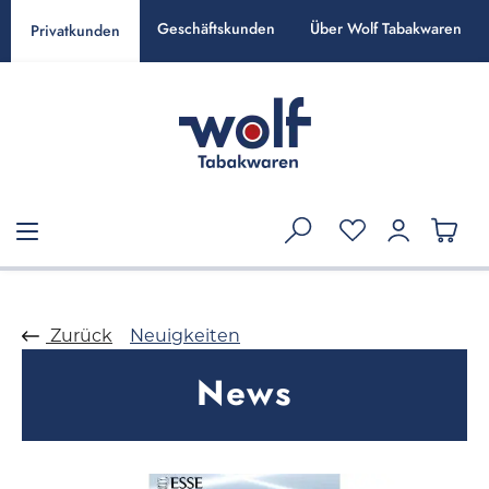
alt springen
Geschäftskunden
Über Wolf Tabakwaren
Privatkunden
Zurück
Neuigkeiten
News