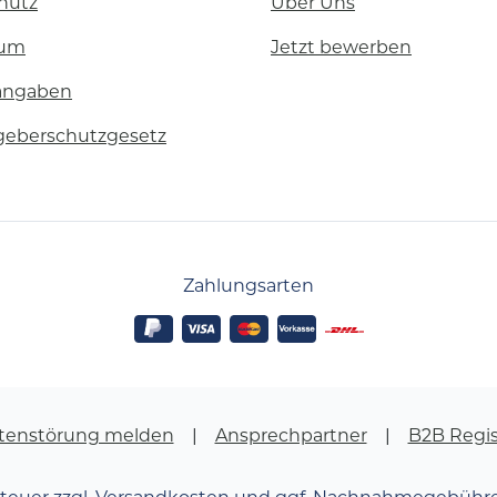
hutz
Über Uns
sum
Jetzt bewerben
angaben
geberschutzgesetz
Zahlungsarten
tenstörung melden
Ansprechpartner
B2B Regis