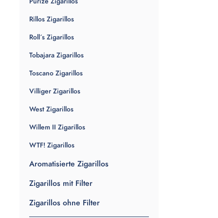
Purize Zigarillos
Rillos Zigarillos
Roll´s Zigarillos
Tobajara Zigarillos
Toscano Zigarillos
Villiger Zigarillos
West Zigarillos
Willem II Zigarillos
WTF! Zigarillos
Aromatisierte Zigarillos
Zigarillos mit Filter
Zigarillos ohne Filter