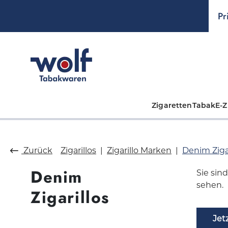
springen
Zur Hauptnavigation springen
Pr
Zigaretten
Tabak
E-Z
Zurück
Zigarillos
Zigarillo Marken
Denim Zigar
Denim
Sie sin
sehen.
Zigarillos
Jet