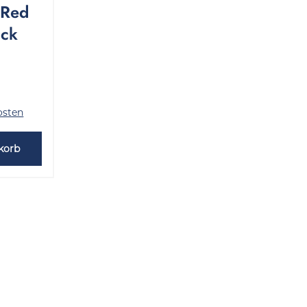
 Red
ück
osten
korb