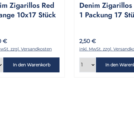
im Zigarillos Red
Denim Zigarillos
tange 10x17 Stück
1 Packung 17 St
0 €
2,50 €
MwSt. zzgl. Versandkosten
inkl. MwSt. zzgl. Versandk
In den Warenkorb
In den Waren