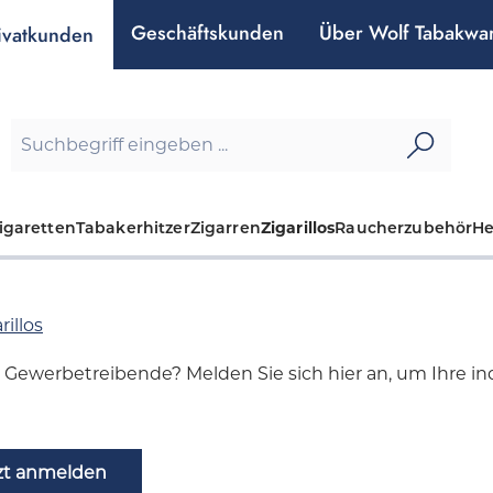
Geschäftskunden
Über Wolf Tabakwa
ivatkunden
igaretten
Tabakerhitzer
Zigarren
Zigarillos
Raucherzubehör
H
illos
d Gewerbetreibende? Melden Sie sich hier an, um Ihre indi
zt anmelden