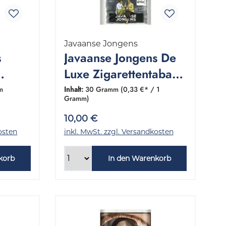
Javaanse Jongens
s
Javaanse Jongens De
Luxe Zigarettentabak
e
1 Pouch 30 Gramm
m
Inhalt:
30 Gramm
(0,33 €* / 1
Gramm)
10,00 €
osten
inkl. MwSt. zzgl. Versandkosten
korb
In den Warenkorb