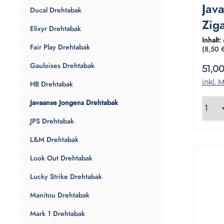
Jav
Ducal Drehtabak
Zig
Elixyr Drehtabak
1 G
Inhalt:
Fair Play Drehtabak
(8,50 
Gr
Gauloises Drehtabak
51,0
inkl. 
HB Drehtabak
Javaanse Jongens Drehtabak
JPS Drehtabak
L&M Drehtabak
Look Out Drehtabak
Lucky Strike Drehtabak
Manitou Drehtabak
Mark 1 Drehtabak