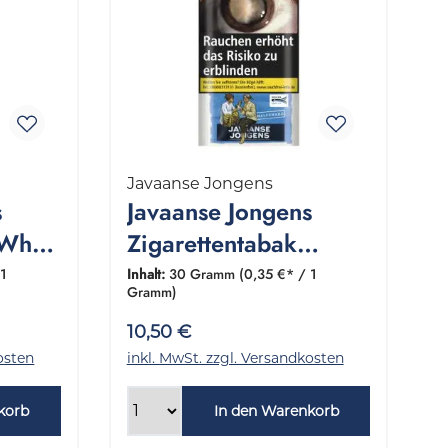
Javaanse Jongens
s
Javaanse Jongens
 White
Zigarettentabak
mm
Halfzware 1 Pouch 30
 1
Inhalt:
30 Gramm
(0,35 €* / 1
Gramm)
Gramm
10,50 €
osten
inkl. MwSt. zzgl. Versandkosten
korb
In den Warenkorb