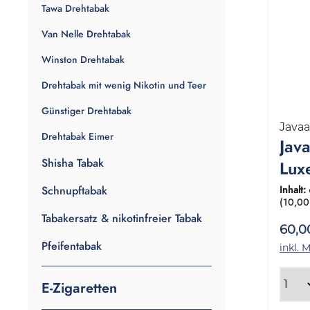
Tawa Drehtabak
Van Nelle Drehtabak
Winston Drehtabak
Drehtabak mit wenig Nikotin und Teer
Günstiger Drehtabak
Java
Drehtabak Eimer
Jav
Shisha Tabak
Lux
1 G
Schnupftabak
Inhalt:
(10,00
Gr
Tabakersatz & nikotinfreier Tabak
60,0
Pfeifentabak
inkl. 
E-Zigaretten