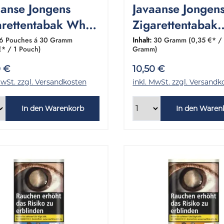
aanse Jongens
Javaanse Jongen
arettentabak White
Zigarettentabak
ebinde 6x30
Classic 1 Pouch 
6 Pouches á 30 Gramm
Inhalt:
30 Gramm
(0,35 €* /
€* / 1 Pouch)
Gramm)
amm
Gramm
0 €
10,50 €
MwSt. zzgl. Versandkosten
inkl. MwSt. zzgl. Versandk
In den Warenkorb
In den Waren