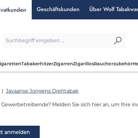
Geschäftskunden
Über Wolf Tabakwa
ivatkunden
igaretten
Tabakerhitzer
Zigarren
Zigarillos
Raucherzubehör
H
Javaanse Jongens Drehtabak
d Gewerbetreibende? Melden Sie sich hier an, um Ihre indi
zt anmelden