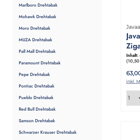
Marlboro Drehtabak
Mohawk Drehtabak
Java
Moro Drehtabak
Jav
MUZA Drehtabak
Zig
Pall Mall Drehtabak
Hal
Inhalt:
(10,50
Paramount Drehtabak
6x3
63,0
Pepe Drehtabak
inkl. 
Pontiac Drehtabak
Pueblo Drehtabak
Red Bull Drehtabak
Samson Drehtabak
Schwarzer Krauser Drehtabak