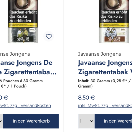
anse Jongens
Javaanse Jongens
aanse Jongens De
Javaanse Jongen
e Zigarettentabak
Zigarettentabak
ebinde 6x30
1 Pouch 30 Gra
6 Pouches á 30 Gramm
Inhalt:
30 Gramm
(0,28 €* /
 €* / 1 Pouch)
Gramm)
amm
0 €
8,50 €
MwSt. zzgl. Versandkosten
inkl. MwSt. zzgl. Versandk
In den Warenkorb
In den Waren