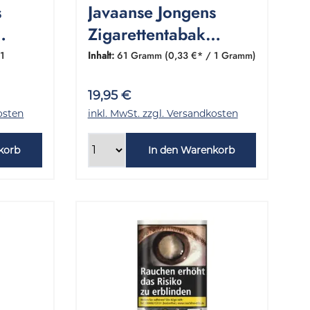
s
Javaanse Jongens
Zigarettentabak
30
Classic 1 Dose 61
 1
Inhalt:
61 Gramm
(0,33 €* / 1 Gramm)
Gramm
19,95 €
osten
inkl. MwSt. zzgl. Versandkosten
korb
In den Warenkorb