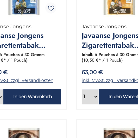
anse Jongens
Javaanse Jongens
aanse Jongens
Javaanse Jongen
arettentabak
Zigarettentabak
fzware 1 Gebinde
Classic 1 Gebind
6 Pouches á 30 Gramm
Inhalt:
6 Pouches á 30 Gram
 €* / 1 Pouch)
(10,50 €* / 1 Pouch)
0 Gramm
6x30 Gramm
0 €
63,00 €
MwSt. zzgl. Versandkosten
inkl. MwSt. zzgl. Versandk
In den Warenkorb
In den Waren