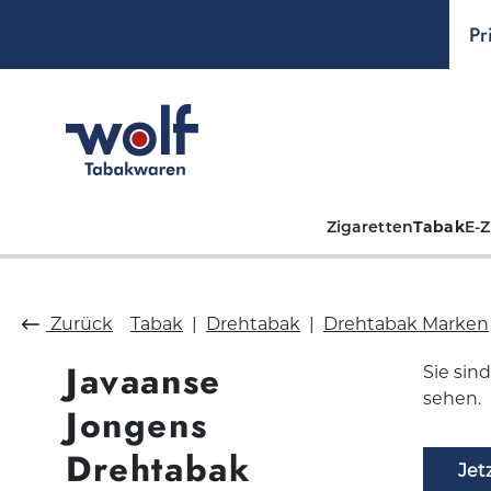
springen
Zur Hauptnavigation springen
Pr
Zigaretten
Tabak
E-Z
Zurück
Tabak
Drehtabak
Drehtabak Marken
Javaanse
Sie sin
sehen.
Jongens
Drehtabak
Jet