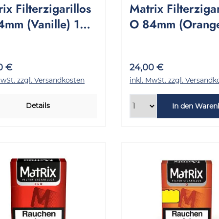
ix Filterzigarillos
Matrix Filterzigar
4mm (Vanille) 1
O 84mm (Orange
nge 10x17 Stück
Stange 10x17 St
0 €
24,00 €
MwSt. zzgl. Versandkosten
inkl. MwSt. zzgl. Versandk
Details
In den Waren