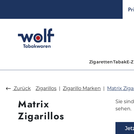
springen
Zur Hauptnavigation springen
Pr
Zigaretten
Tabak
E-Z
Zurück
Zigarillos
Zigarillo Marken
Matrix Zigar
Matrix
Sie sin
sehen.
Zigarillos
Jet