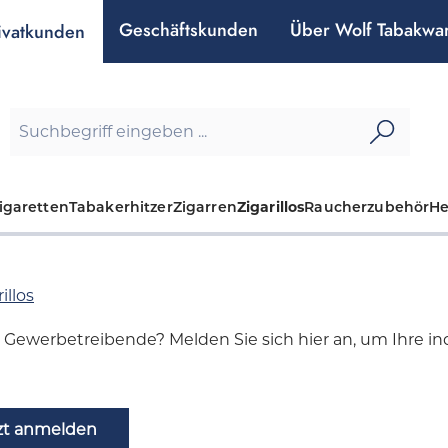
Geschäftskunden
Über Wolf Tabakwa
ivatkunden
igaretten
Tabakerhitzer
Zigarren
Zigarillos
Raucherzubehör
H
illos
d Gewerbetreibende? Melden Sie sich hier an, um Ihre indi
zt anmelden