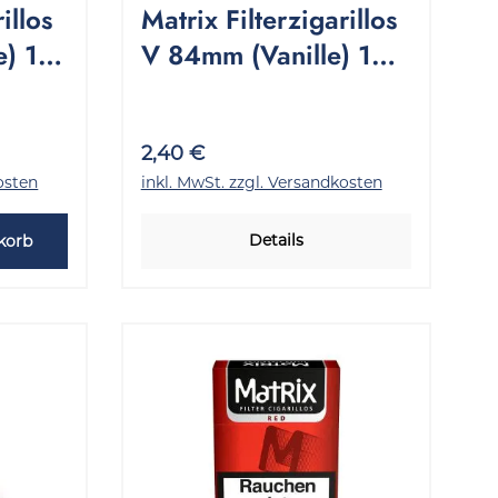
illos
Matrix Filterzigarillos
) 1
V 84mm (Vanille) 1
ück
Packung 17 Stück
2,40 €
osten
inkl. MwSt. zzgl. Versandkosten
Details
korb