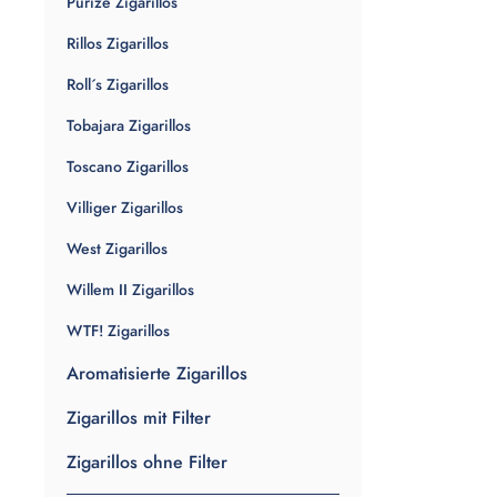
Purize Zigarillos
Rillos Zigarillos
Roll´s Zigarillos
Tobajara Zigarillos
Toscano Zigarillos
Villiger Zigarillos
West Zigarillos
Willem II Zigarillos
WTF! Zigarillos
Aromatisierte Zigarillos
Zigarillos mit Filter
Zigarillos ohne Filter