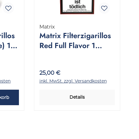
Matrix
illos
Matrix Filterzigarillos
) 1
Red Full Flavor 1
k
Stange 10x17 Stück
25,00 €
osten
inkl. MwSt. zzgl. Versandkosten
Details
korb