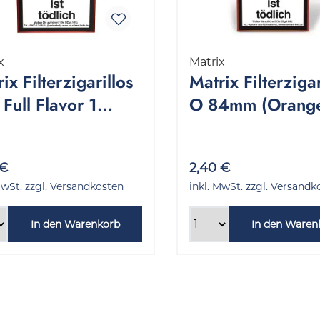
x
Matrix
ix Filterzigarillos
Matrix Filterzigar
Full Flavor 1
O 84mm (Orange
kung 17 Stück
Packung 17 Stüc
 €
2,40 €
MwSt. zzgl. Versandkosten
inkl. MwSt. zzgl. Versandk
In den Warenkorb
In den Waren