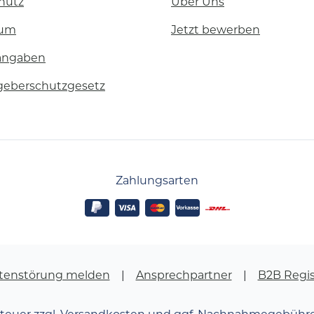
hutz
Über Uns
sum
Jetzt bewerben
angaben
geberschutzgesetz
Zahlungsarten
tenstörung melden
Ansprechpartner
B2B Regis