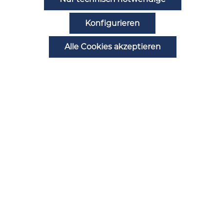
Noch Fragen?
Konfigurieren
Alle Cookies akzeptieren
Zahlungsarten
Automatenstörung melden
Ansprechpartner
B2B Registrierung
Alle Preise inkl. gesetzl. Mehrwertsteuer zzgl.
Versandkosten
und ggf. Nachnahmegebühren,