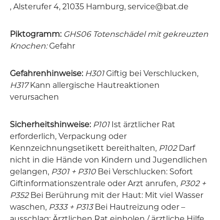
, Alsterufer 4, 21035 Hamburg, service@bat.de
Piktogramm:
GHS06 Totenschädel mit gekreuzten
Knochen:
Gefahr
Gefahrenhinweise:
H301
Giftig bei Verschlucken,
H317
Kann allergische Hautreaktionen
verursachen
Sicherheitshinweise:
P101
Ist ärztlicher Rat
erforderlich, Verpackung oder
Kennzeichnungsetikett bereithalten,
P102
Darf
nicht in die Hände von Kindern und Jugendlichen
gelangen,
P301 + P310
Bei Verschlucken: Sofort
Giftinformationszentrale oder Arzt anrufen,
P302 +
P352
Bei Berührung mit der Haut: Mit viel Wasser
waschen,
P333 + P313
Bei Hautreizung oder –
ausschlag: Ärztlichen Rat einholen / ärztliche Hilfe