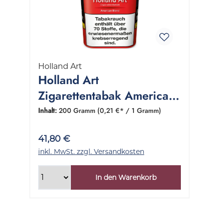
Holland Art
Holland Art
Zigarettentabak American
Blend 1 Dose 200 Gramm
Inhalt:
200 Gramm
(0,21 €* / 1 Gramm)
41,80 €
inkl. MwSt. zzgl. Versandkosten
In den Warenkorb