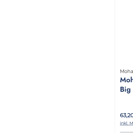
Moh
Moh
Big 
Sta
63,2
inkl. 