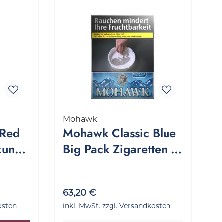
Mohawk
 Red
Mohawk Classic Blue
kung
Big Pack Zigaretten 1
Stange 8x25 Stück
63,20 €
osten
inkl. MwSt. zzgl. Versandkosten