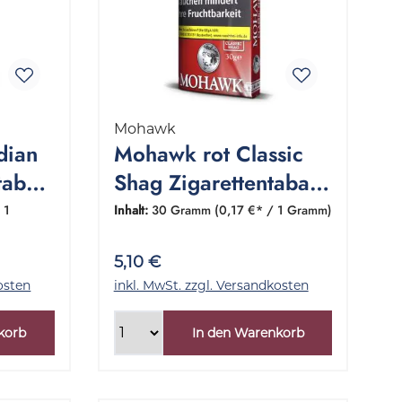
Mohawk
dian
Mohawk rot Classic
tabak
Shag Zigarettentabak
mm
1 Pouch 30 Gramm
 1
Inhalt:
30 Gramm
(0,17 €* / 1 Gramm)
5,10 €
osten
inkl. MwSt. zzgl. Versandkosten
korb
In den Warenkorb