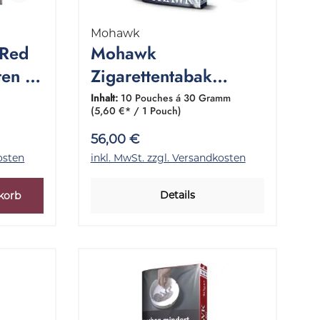
Mohawk
 Red
Mohawk
ten 1
Zigarettentabak
k
Halfzware 1 Gebinde
Inhalt:
10 Pouches á 30 Gramm
(5,60 €* / 1 Pouch)
10x30 Gramm
56,00 €
osten
inkl. MwSt. zzgl. Versandkosten
Details
korb