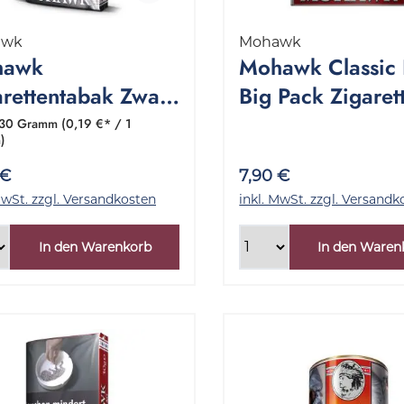
awk
Mohawk
hawk
Mohawk Classic
arettentabak Zware
Big Pack Zigaret
g 1 Pouch 30
Packung 25 Stüc
30 Gramm
(0,19 €* / 1
)
amm
 €
7,90 €
MwSt. zzgl. Versandkosten
inkl. MwSt. zzgl. Versandk
In den Warenkorb
In den Waren