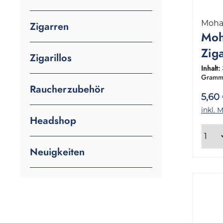
Moh
Zigarren
Mo
Zig
Zigarillos
Sha
Inhalt:
Gramm
Gr
Raucherzubehör
5,60
inkl. 
Headshop
Neuigkeiten