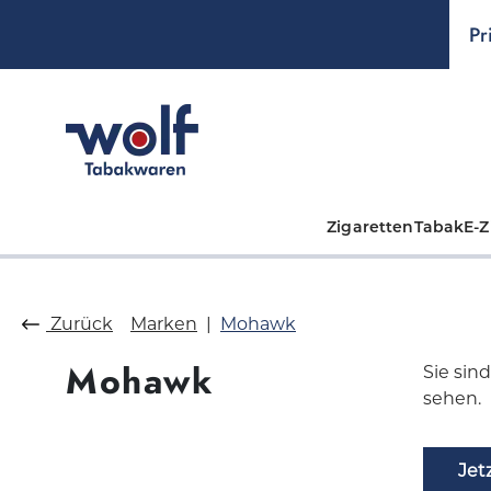
springen
Zur Hauptnavigation springen
Pr
Zigaretten
Tabak
E-Z
Zurück
Marken
Mohawk
Mohawk
Sie sin
sehen.
Jet