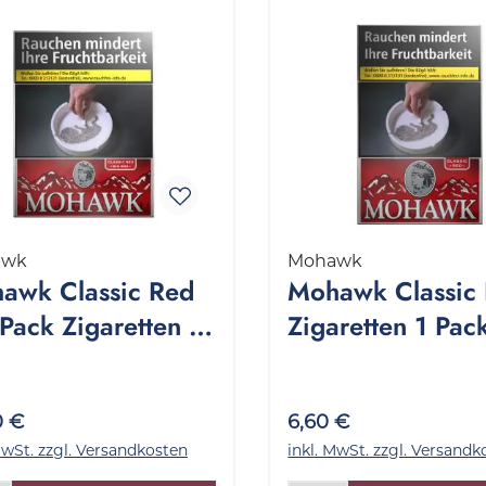
awk
Mohawk
awk Classic Red
Mohawk Classic
Pack Zigaretten 1
Zigaretten 1 Pac
nge 8x25 Stück
20 Stück
0 €
6,60 €
MwSt. zzgl. Versandkosten
inkl. MwSt. zzgl. Versandk