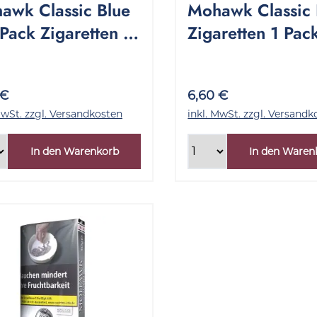
awk Classic Blue
Mohawk Classic 
Pack Zigaretten 1
Zigaretten 1 Pac
kung 25 Stück
20 Stück
 €
6,60 €
MwSt. zzgl. Versandkosten
inkl. MwSt. zzgl. Versandk
In den Warenkorb
In den Waren