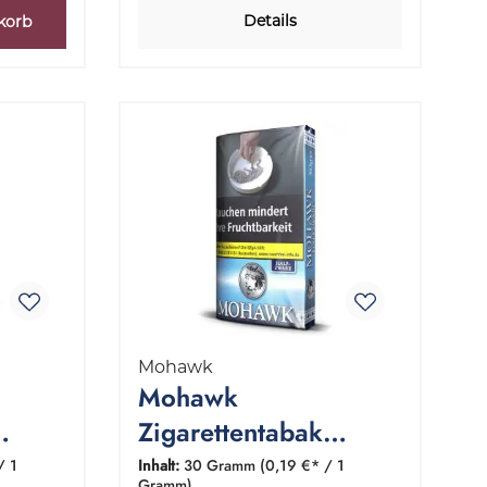
Details
korb
Mohawk
Mohawk
Zigarettentabak
 Dose
Halfzware 1 Pouch 30
/ 1
Inhalt:
30 Gramm
(0,19 €* / 1
Gramm)