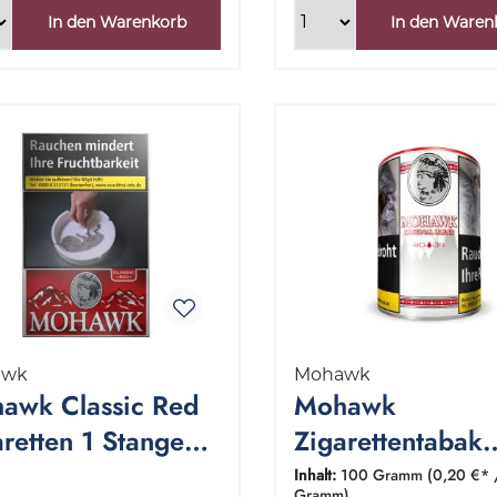
In den Warenkorb
In den Waren
awk
Mohawk
awk Classic Red
Mohawk
aretten 1 Stange
Zigarettentabak
20 Stück
Original Blend 1
Inhalt:
100 Gramm
(0,20 €* 
Gramm)