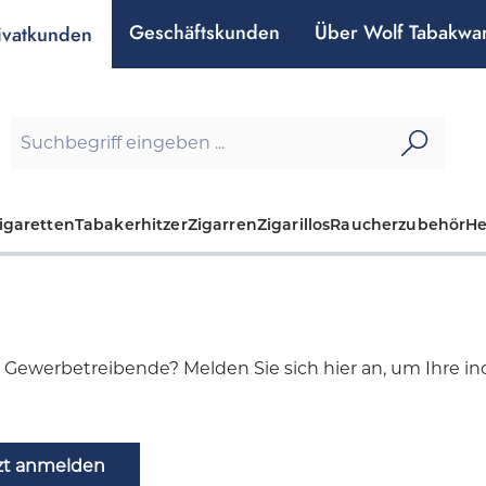
Geschäftskunden
Über Wolf Tabakwa
ivatkunden
igaretten
Tabakerhitzer
Zigarren
Zigarillos
Raucherzubehör
H
d Gewerbetreibende? Melden Sie sich hier an, um Ihre indi
zt anmelden