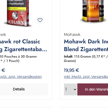
awk
Mohawk
awk rot Classic
Mohawk Dark In
g Zigarettentabak
Blend Zigaretten
ebinde 10x30
1 Dose 115 Gra
10 Pouches á 30 Gramm
Inhalt:
115 Gramm
(0,17 €* /
€* / 1 Pouch)
Gramm)
amm
0 €
19,95 €
MwSt. zzgl. Versandkosten
inkl. MwSt. zzgl. Versandk
Details
In den Waren