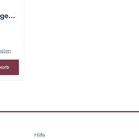
nge
osten
korb
Hilfe