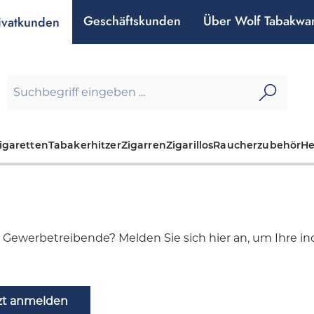
Geschäftskunden
Über Wolf Tabakwa
ivatkunden
igaretten
Tabakerhitzer
Zigarren
Zigarillos
Raucherzubehör
H
d Gewerbetreibende? Melden Sie sich hier an, um Ihre indi
zt anmelden