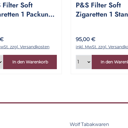
Filter Soft
P&S Filter Soft
aretten 1 Packung
Zigaretten 1 Sta
Stück
10x20 Stück
 €
95,00 €
MwSt. zzgl. Versandkosten
inkl. MwSt. zzgl. Versandk
In den Warenkorb
In den Waren
Wolf Tabakwaren