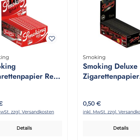
ing
Smoking
king
Smoking Deluxe
arettenpapier Red
Zigarettenpapier
lter Tips 1
Regular 1 Packu
kung 33 Stück
Stück
€
0,50 €
MwSt. zzgl. Versandkosten
inkl. MwSt. zzgl. Versandk
Details
Details