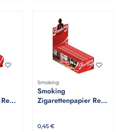
Smoking
Smoking
r Red
Zigarettenpapier Red
kung
Regular 1 Packung 60
Stück
0,45 €