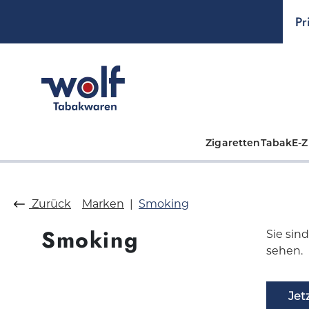
springen
Zur Hauptnavigation springen
Pr
Zigaretten
Tabak
E-Z
Zurück
Marken
Smoking
Smoking
Sie sin
sehen.
Jet