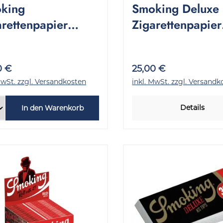
king
Smoking Deluxe
arettenpapier
Zigarettenpapier
wn Regular 1
Regular 1 Stang
inde 50x60 Stück
50x60 Stück
0 €
25,00 €
MwSt. zzgl. Versandkosten
inkl. MwSt. zzgl. Versandk
Details
In den Warenkorb