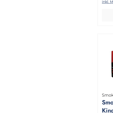
inkl. 
Smok
Smo
King