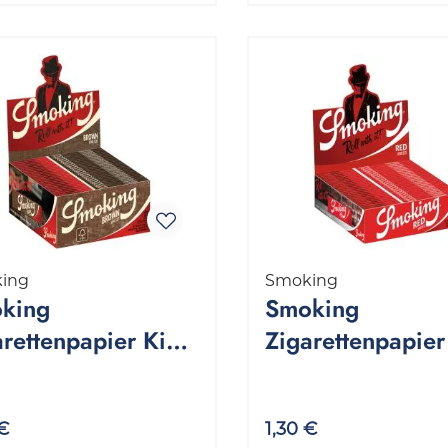
ing
Smoking
king
Smoking
arettenpapier King
Zigarettenpapie
e Brown 1 Packung
King Size 1 Pac
Stück
33 Stück
 €
1,30 €