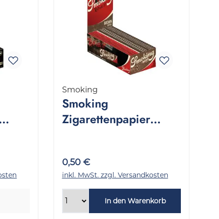
Smoking
Smoking
Zigarettenpapier
ng 60
Brown Regular 1
Packung 60 Stück
0,50 €
osten
inkl. MwSt. zzgl. Versandkosten
In den Warenkorb