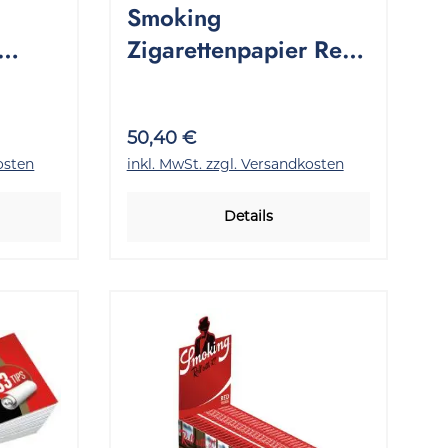
Smoking
Zigarettenpapier Red
e
+ Filter Tips 1 Stange
24x33 Stück
50,40 €
osten
inkl. MwSt. zzgl. Versandkosten
Details