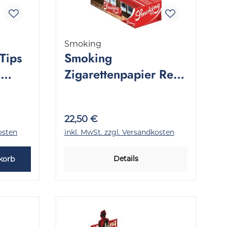
Smoking
Tips
Smoking
1
Zigarettenpapier Red
k
Regular 1 Stange
50x60 Stück
22,50 €
osten
inkl. MwSt. zzgl. Versandkosten
Details
korb