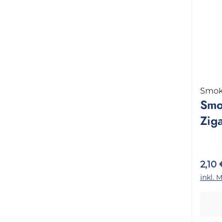
Smok
Smo
Zig
+ Fi
Pac
2,10 
inkl. 