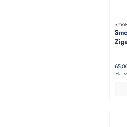
Smok
Smo
Zig
Kin
50x
65,0
inkl. 