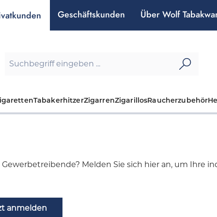
Geschäftskunden
Über Wolf Tabakwa
ivatkunden
igaretten
Tabakerhitzer
Zigarren
Zigarillos
Raucherzubehör
H
d Gewerbetreibende? Melden Sie sich hier an, um Ihre indi
zt anmelden