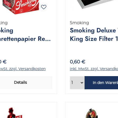
ing
Smoking
king
Smoking Deluxe 
arettenpapier Red
King Size Filter 
g Size 1 Stange
Packung 33 Stüc
33 Stück
0 €
0,60 €
MwSt. zzgl. Versandkosten
inkl. MwSt. zzgl. Versandk
Details
In den Waren