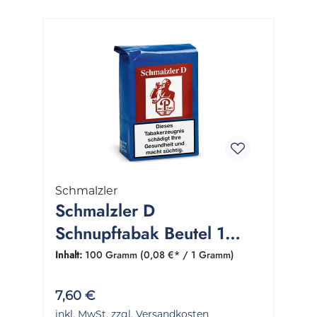
Schmalzler
Schmalzler D
Schnupftabak Beutel 1
Packung 100 Gramm
Inhalt:
100 Gramm
(0,08 €* / 1 Gramm)
7,60 €
inkl. MwSt. zzgl. Versandkosten