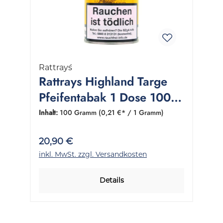
Rattray´s
Rattrays Highland Targe
Pfeifentabak 1 Dose 100
Gramm
Inhalt:
100 Gramm
(0,21 €* / 1 Gramm)
20,90 €
inkl. MwSt. zzgl. Versandkosten
Details