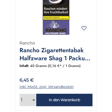
Rancho
Rancho Zigarettentabak
Halfzware Shag 1 Packung
40 Gramm
Inhalt:
40 Gramm
(0,16 €* / 1 Gramm)
6,45 €
inkl. MwSt. zzgl. Versandkosten
In den Warenkorb