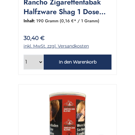
Rancho Zigarettentabak
Halfzware Shag 1 Dose
190 Gramm
Inhalt:
190 Gramm
(0,16 €* / 1 Gramm)
30,40 €
inkl. MwSt. zzgl. Versandkosten
In den Warenkorb