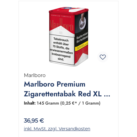
Marlboro
Marlboro Premium
Zigarettentabak Red XL 1
Dose 145 Gramm
Inhalt:
145 Gramm
(0,25 €* / 1 Gramm)
36,95 €
inkl. MwSt. zzgl. Versandkosten