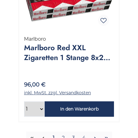
Marlboro
Marlboro Red XXL
Zigaretten 1 Stange 8x28
Stück
96,00 €
inkl. MwSt. zzgl. Versandkosten
In den Warenkorb
Seite
Seite
Seite
Seite
1
2
3
4