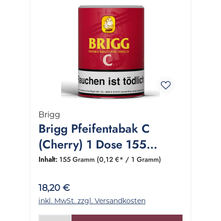
Brigg
Brigg Pfeifentabak C
(Cherry) 1 Dose 155
Gramm
Inhalt:
155 Gramm
(0,12 €* / 1 Gramm)
18,20 €
inkl. MwSt. zzgl. Versandkosten