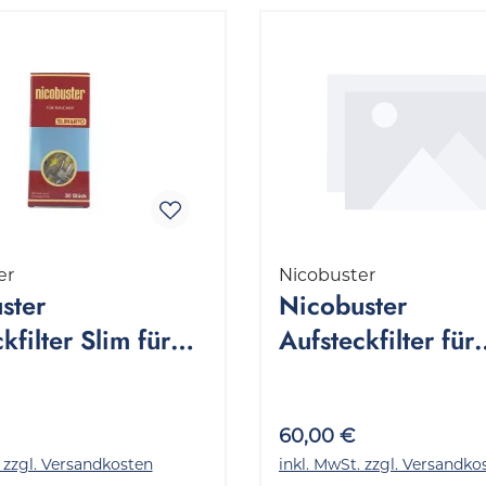
er
Nicobuster
ster
Nicobuster
kfilter Slim für
Aufsteckfilter für
tten 1 Packung 30
Zigaretten 1 Stan
24x30 Stück
60,00 €
. zzgl. Versandkosten
inkl. MwSt. zzgl. Versandko