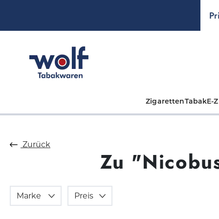
springen
Zur Hauptnavigation springen
Pr
Zigaretten
Tabak
E-Z
Zurück
Zu "Nicobu
Marke
Preis