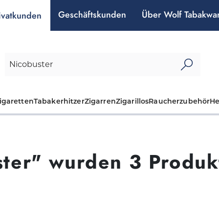
Geschäftskunden
Über Wolf Tabakwa
ivatkunden
igaretten
Tabakerhitzer
Zigarren
Zigarillos
Raucherzubehör
H
ster" wurden 3 Produk