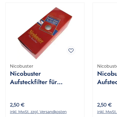
Nicobuster
Nicobust
Nicobuster
Nicobu
Aufsteckfilter für
Aufstec
Zigaretten 1 Packung 30
Zigare
Stück
Stück
2,50 €
2,50 €
inkl. MwSt. zzgl. Versandkosten
inkl. MwSt