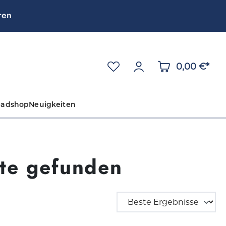
ren
0,00 €*
eadshop
Neuigkeiten
te gefunden