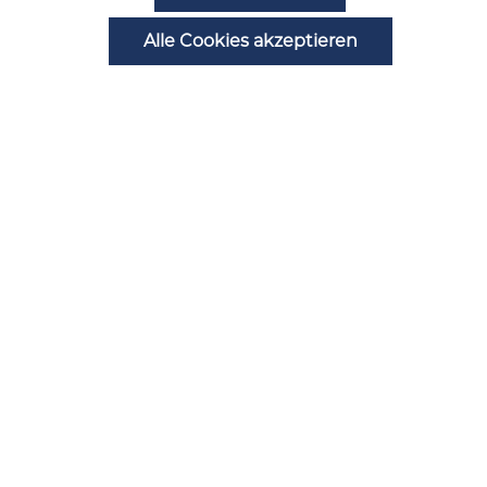
Alle Cookies akzeptieren
Zahlungsarten
Automatenstörung melden
Ansprechpartner
B2B Registrierung
Alle Preise inkl. gesetzl. Mehrwertsteuer zzgl.
Versandkosten
und ggf. Nachnahmegebühren,
wenn nicht anders angegeben.