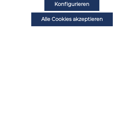
Noch Fragen?
Konfigurieren
Alle Cookies akzeptieren
Zahlungsarten
Automatenstörung melden
Ansprechpartner
B2B Registrierung
Alle Preise inkl. gesetzl. Mehrwertsteuer zzgl.
Versandkosten
und ggf. Nachnahmegebühren,
wenn nicht anders angegeben.