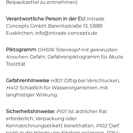
Beipackzettel zu entnehmen)
Verantwortliche Person in der EU:
Intrade
Concepts GmbH, Barentsstraße 13, 53881
Euskirchen, info@intrade-concepts.de
Piktogramm
GHS06 Totenkopf mit gekreuzten
Knochen:
Gefahr, Gefahrenpiktogramm für Akute
Toxizität
Gefahrenhinweise
H301:
Giftig bei Verschlucken,
H412:
Schädlich für Wasserorganismen, mit
langfristiger Wirkung.
Sicherheitshinweise:
P101:
Ist ärztlicher Rat
erforderlich, Verpackung oder
Kennzeichnungsetikett bereithalten,
P102:
Darf
nicht in die Hände von Kindern gelangen,
P264: