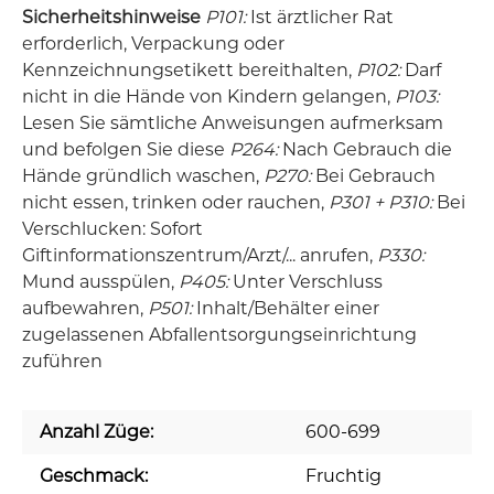
Sicherheitshinweise
P101:
Ist ärztlicher Rat
erforderlich, Verpackung oder
Kennzeichnungsetikett bereithalten,
P102:
Darf
nicht in die Hände von Kindern gelangen,
P103:
Lesen Sie sämtliche Anweisungen aufmerksam
und befolgen Sie diese
P264:
Nach Gebrauch die
Hände gründlich waschen,
P270:
Bei Gebrauch
nicht essen, trinken oder rauchen,
P301 + P310:
Bei
Verschlucken: Sofort
Giftinformationszentrum/Arzt/... anrufen,
P330:
Mund ausspülen,
P405:
Unter Verschluss
aufbewahren,
P501:
Inhalt/Behälter einer
zugelassenen Abfallentsorgungseinrichtung
zuführen
Anzahl Züge:
600-699
Geschmack:
Fruchtig