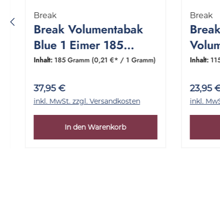
Break
Break
Break Volumentabak
Break
Blue 1 Eimer 185
Volum
Gramm
Pack
Inhalt:
185 Gramm
(0,21 €* / 1 Gramm)
Inhalt:
11
37,95 €
23,95 
inkl. MwSt. zzgl. Versandkosten
inkl. Mw
In den Warenkorb