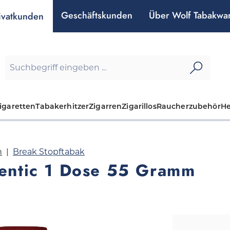
Geschäftskunden
Über Wolf Tabakwa
ivatkunden
igaretten
Tabakerhitzer
Zigarren
Zigarillos
Raucherzubehör
H
n
Break Stopftabak
entic 1 Dose 55 Gramm