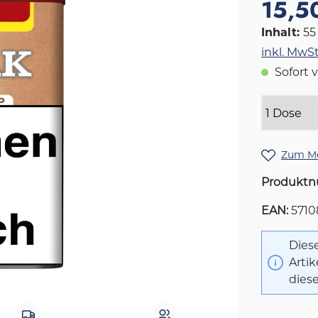
15,5
Inhalt:
5
inkl. MwSt
Sofort v
Zum Me
Produkt
EAN:
571
Diese
Artik
diese