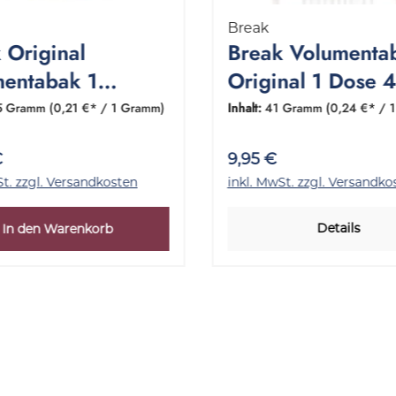
Break
 Original
Break Volumenta
entabak 1
Original 1 Dose 
ung 115 Gramm
Gramm
5 Gramm
(0,21 €* / 1 Gramm)
Inhalt:
41 Gramm
(0,24 €* / 
€
9,95 €
St. zzgl. Versandkosten
inkl. MwSt. zzgl. Versandko
Details
In den Warenkorb