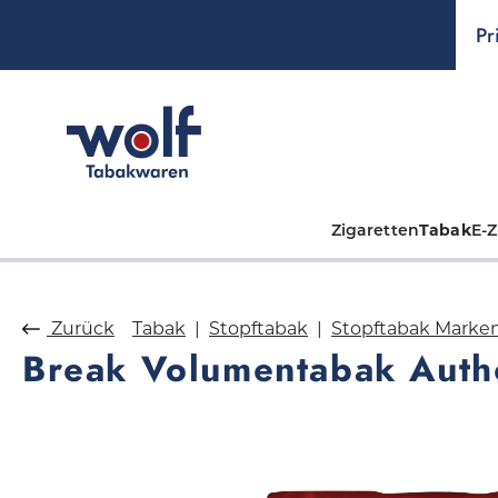
springen
Zur Hauptnavigation springen
Pr
Zigaretten
Tabak
E-Z
Zurück
Tabak
Stopftabak
Stopftabak Marke
Break Volumentabak Auth
Bildergalerie überspringen