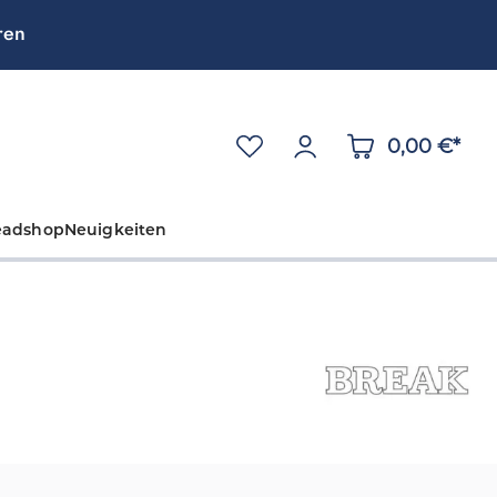
ren
0,00 €*
eadshop
Neuigkeiten