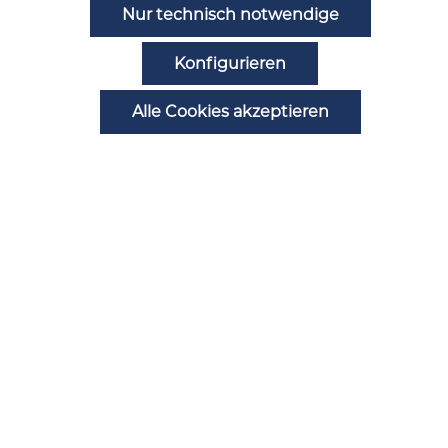
Nur technisch notwendige
Noch Fragen?
Konfigurieren
Alle Cookies akzeptieren
Zahlungsarten
Automatenstörung melden
Ansprechpartner
B2B Registrierung
Alle Preise inkl. gesetzl. Mehrwertsteuer zzgl.